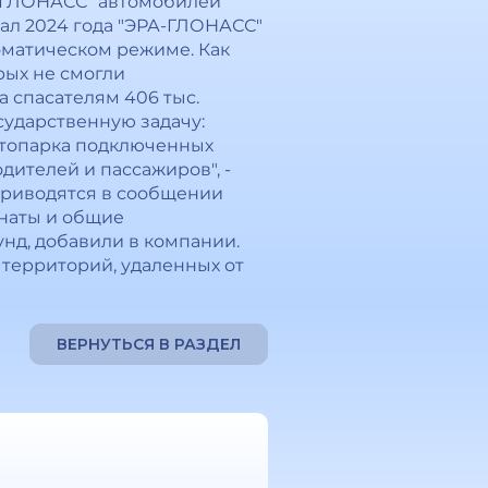
А-ГЛОНАСС" автомобилей
ртал 2024 года "ЭРА-ГЛОНАСС"
томатическом режиме. Как
рых не смогли
а спасателям 406 тыс.
ударственную задачу:
втопарка подключенных
ителей и пассажиров", -
приводятся в сообщении
наты и общие
унд, добавили в компании.
территорий, удаленных от
ВЕРНУТЬСЯ В РАЗДЕЛ