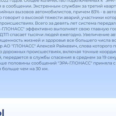
2022 годов. Общее количество подключенных к "ЭР
ится в сообщении. Экстренным службам за третий ква
арийных вызовов автомобилистов, причем 83% - в ав
о говорит о высокой тяжести аварий, участники кото
роисшествиях. Всего за девять лет система передал
А-ГЛОНАСС" эффективно выполняет свою главную гос
ДТП спасает тысячи людей ежегодно. Увеличение а
енность жизней и здоровья все большего числа вод
р АО "ГЛОНАСС" Алексей Райкевич, слова которого 
о дорожных происшествиях, включая точные коорди
 передается в службы спасения в среднем за 19 сек
льше половины сообщений "ЭРА-ГЛОНАСС" приняла с 
 больше чем на 30 км.
Ы