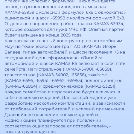
с такой же колёсной формулой. Также ожидается
вывод на рынок полноприводного самосвала
КАМАЗ-65959 с колёсной формулой 6х6 с односкатной
ошиновкой и шасси -65958 с колёсной формулой 8х8.
Отдельное направление работ – шасси КАМАЗ-63934,
которое создаётся для нужд МЧС РФ. Опытная партия
будет выпущена в конце 2025 года.
Как рассказал главный конструктор по автомобилям
Научно-технического центра ПАО «КАМАЗ» Игорь
Валеев, типаж автомобилей и шасси поколения К5 на
сегодняшний день сформирован. «Линейка
автомобилей и шасси КАМАЗ К5 включает в себя пять
семейств: магистральное (КАМАЗ-54901, -65659),
транспортное (КАМАЗ-54902, -65658), тяжёлое
(КАМАЗ-6595, -65951, -65952, -65955), полноприводное
(КАМАЗ-65954) и среднетоннажное (КАМАЗ-53251).
Каждое семейство в перспективе будет включать в
себя несколько моделей. Для каждой модели уже
разработано несколько комплектаций, в зависимости
от требований потребителей и условий применения.
Дальнейшее появление новых моделей и
модификаций планируется при появлении
соответствующих запросов от потребителей», –
пояснил руководитель.