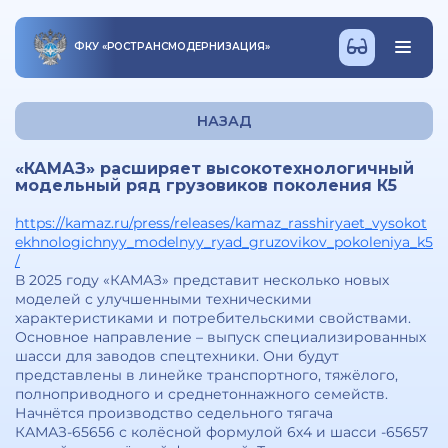
ФКУ
«
РОСТРАНСМОДЕРНИЗАЦИЯ
»
НАЗАД
«КАМАЗ» расширяет высокотехнологичный
модельный ряд грузовиков поколения К5
https://kamaz.ru/press/releases/kamaz_rasshiryaet_vysokot
ekhnologichnyy_modelnyy_ryad_gruzovikov_pokoleniya_k5
/
В 2025 году «КАМАЗ» представит несколько новых
моделей с улучшенными техническими
характеристиками и потребительскими свойствами.
Основное направление – выпуск специализированных
шасси для заводов спецтехники. Они будут
представлены в линейке транспортного, тяжёлого,
полноприводного и среднетоннажного семейств.
Начнётся производство седельного тягача
КАМАЗ-65656 с колёсной формулой 6х4 и шасси -65657