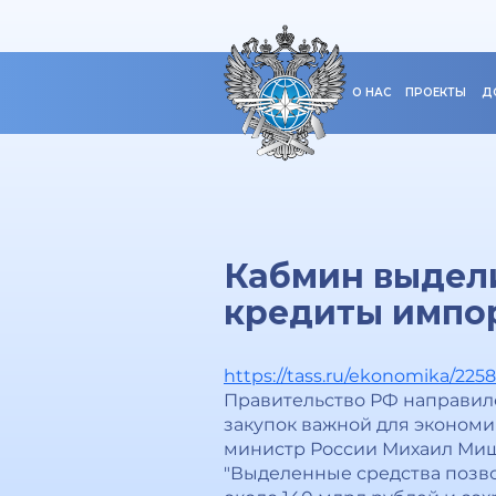
О НАС
ПРОЕКТЫ
Д
Кабмин выдели
кредиты импо
https://tass.ru/ekonomika/225
Правительство РФ направил
закупок важной для эконом
министр России Михаил Миш
"Выделенные средства позв