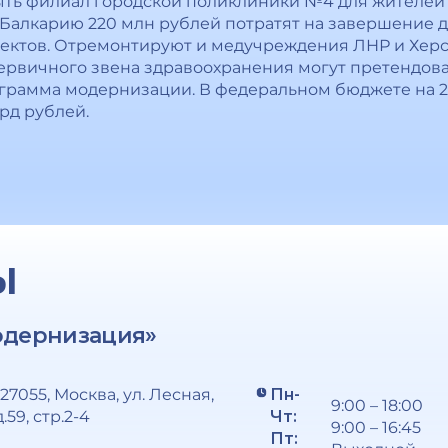
рыть филиал городской поликлиники №4 для жителей 
алкарию 220 млн рублей потратят на завершение до
ектов. Отремонтируют и медучреждения ЛНР и Херс
ервичного звена здравоохранения могут претендова
грамма модернизации. В федеральном бюджете на 20
рд рублей.
Ы
одернизация»
127055, Москва, ул. Лесная,
Пн-
9:00 – 18:00
д.59, стр.2-4
Чт:
9:00 – 16:45
Пт: