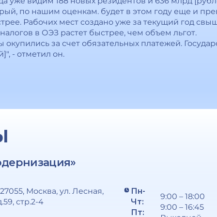
ода уже видим 188 новых резидентов и 636 млрд [руб
рый, по нашим оценкам. будет в этом году еще и пр
ее. Рабочих мест создано уже за текущий год свыше 1
 налогов в ОЭЗ растет быстрее, чем объем льгот.
 окупились за счет обязательных платежей. Государ
", - отметил он.
Ы
одернизация»
127055, Москва, ул. Лесная,
Пн-
9:00 – 18:00
д.59, стр.2-4
Чт:
9:00 – 16:45
Пт: