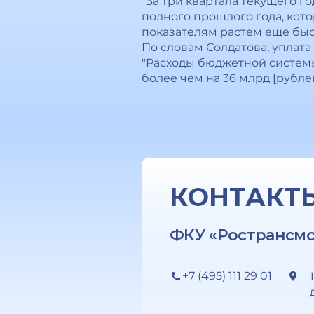
"За три квартала текущего г
полного прошлого года, кото
показателям растем еще быстр
По словам Солдатова, уплата
"Расходы бюджетной системы
более чем на 36 млрд [рублей]
КОНТАКТ
ФКУ «Ространсм
+7 (495) 111 29 01