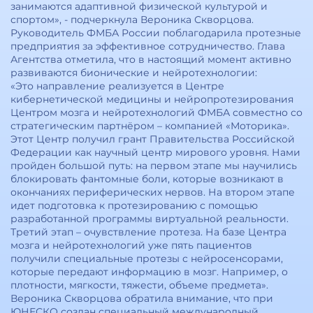
занимаются адаптивной физической культурой и
спортом», - подчеркнула Вероника Скворцова.
Руководитель ФМБА России поблагодарила протезные
предприятия за эффективное сотрудничество. Глава
Агентства отметила, что в настоящий момент активно
развиваются бионические и нейротехнологии:
«Это направление реализуется в Центре
кибернетической медицины и нейропротезирования
Центром мозга и нейротехнологий ФМБА совместно со
стратегическим партнёром – компанией «Моторика».
Этот Центр получил грант Правительства Российской
Федерации как научный центр мирового уровня. Нами
пройден большой путь: на первом этапе мы научились
блокировать фантомные боли, которые возникают в
окончаниях периферических нервов. На втором этапе
идет подготовка к протезированию с помощью
разработанной программы виртуальной реальности.
Третий этап – очувствление протеза. На базе Центра
мозга и нейротехнологий уже пять пациентов
получили специальные протезы с нейросенсорами,
которые передают информацию в мозг. Например, о
плотности, мягкости, тяжести, объеме предмета».
Вероника Скворцова обратила внимание, что при
ЮНЕСКО создан специальный международный