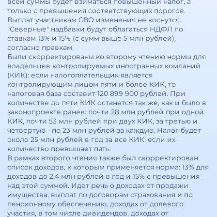
всей суммы будет взиматься повышенный налог, а
только с превышения соответствующих порогов.
Выплат участникам СВО изменения не коснутся.
"Северные" надбавки будут облагаться НДФЛ по
ставкам 13% и 15% (с сумм выше 5 млн рублей),
согласно правкам.
Были скорректированы ко второму чтению нормы для
владельцев контролируемых иностранных компаний
(КИК): если налогоплательщик является
контролирующим лицом пяти и более КИК, то
налоговая база составит 120 899 900 рублей. При
количестве до пяти КИК останется так же, как и было в
законопроекте ранее: почти 28 млн рублей при одной
КИК, почти 53 млн рублей при двух КИК, за третью и
четвертую - по 23 млн рублей за каждую. Налог будет
около 25 млн рублей в год за все КИК, если их
количество превышает пять.
В рамках второго чтения также был скорректирован
список доходов, к которым применяется норма: 13% для
доходов до 2,4 млн рублей в год и 15% с превышения
над этой суммой. Идет речь о доходах от продажи
имущества, выплат по договорам страхования и по
пенсионному обеспечению, доходах от долевого
участия, в том числе дивидендов, доходах от