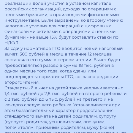
реализации долей участия в уставном капитале
российских организаций, доходах по операциям с
ценными бумагами, с производными финансовыми
инструментами. Были выравнены ко второму чтению
налоговые условия для операций с цифровыми
финансовыми активами с операциями с ценными
бумагами - не выше 15% будут составлять ставки по
НДФЛ.
За сдачу нормативов ГТО вводится новый налоговый
вычет. 500 рублей в месяц в течение 12 месяцев
составляла его сумма в первом чтении. Вычет будет
предоставляться разово в сумме 18 тыс. рублей в
одном месяце того года, когда сданы или
подтверждены нормативы ГТО, согласно редакции
второго чтения.
Стандартный вычет на детей также увеличивается - с
1,4 тыс. рублей до 2,8 тыс. рублей на второго ребенка и
с 3 тыс. рублей до 6 тыс. рублей на третьего и на
каждого следующего ребенка. Устанавливается при
этом беззаявительный характер предоставления
стандартного вычета на детей родителям, супругу
(супруге) родителя, усыновителям, опекунам,
попечителям, приемным родителям, мужу (жене)