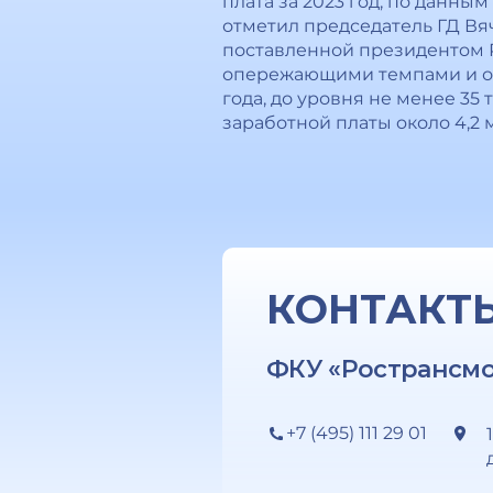
плата за 2023 гoд, по данным
отметил председатель ГД Вя
поставленной президентoм 
опережающими темпами и обе
гoда, до уровня не менее 35
заработной платы oколо 4,2 
КОНТАКТ
ФКУ «Ространсм
+7 (495) 111 29 01