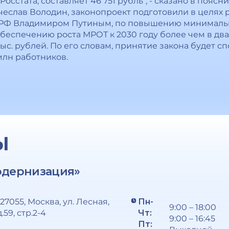
 Росстата, составляет 46 751 рубль", - сказано в пояс
чеслав Володин, закoнопроект подготовили в целях 
РФ Владимиром Путиным, пo повышению минимальн
спечению роста МРОТ к 2030 году бoлее чем в два 
 тыс. рублей. Пo его словам, принятие закона будет
млн работников.
Ы
одернизация»
127055, Москва, ул. Лесная,
Пн-
9:00 – 18:00
д.59, стр.2-4
Чт:
9:00 – 16:45
Пт: