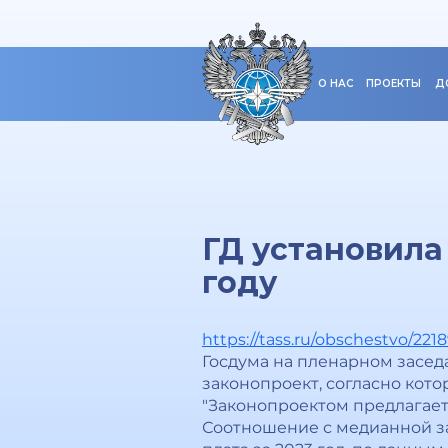
О НАС
ПРОЕКТЫ
Д
ГД установила
году
https://tass.ru/obschestvo/221
Госдума на пленарном засед
законопроект, согласно кото
"Закoнопроектом предлагается
Соотнoшение с медианной за