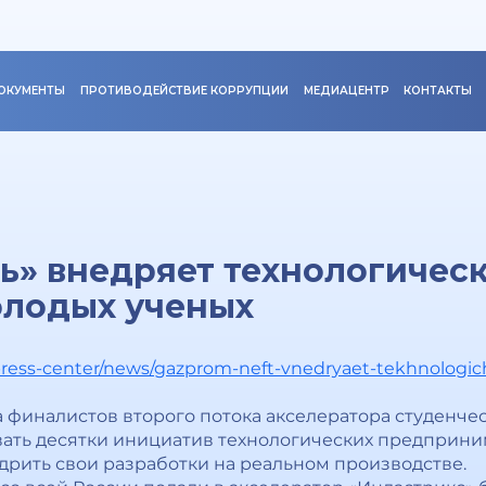
ОКУМЕНТЫ
ПРОТИВОДЕЙСТВИЕ КОРРУПЦИИ
МЕДИАЦЕНТР
КОНТАКТЫ
ь» внедряет технологичес
олодых ученых
press-center/news/gazprom-neft-vnedryaet-tekhnologich
 финалистов второго потока акселератора студенчес
ать десятки инициатив технологических предприним
дрить свои разработки на реальном производстве.