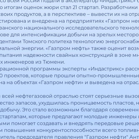
со всей России подали в акселератор «Индастрикс» б
итогам оценок жюри стал 21 стартап. Разработчики
их продуктов, а в перспективе – вывести их на отр
стирована и внедрена на предприятиях «Газпром нефт
анского национального исследовательского технол
нове для интенсификации добычи на зрелых местор
дентами Томского политеха технологию энергоснаб
альной энергии. «Газпром нефть» также оценит во
пытания надежности свайных конструкций в зоне м
х инженеров из Тюмени.
рационной программы эксперты «Индастрикс» рассм
00 проектов, которые прошли опытно-промышленные
а на объектах «Газпром нефти» и выведена на отрас
 всей нефтегазовой отраслью стоят серьезные вызо
ство запасов, ухудшилась проницаемость пластов, н
добычу. Это стало возможным благодаря современ
м стартапам, которые предлагают молодые инженеры 
ыми помогает создавать и внедрять передовые реше
м повышения конкурентоспособности всего топливн
ститель председателя правления "Газпром нефти" Ан