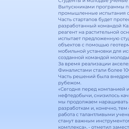
Студенты и молодые ученые 
Выпускниками программы по 
промышленные испытания сво
Часть стартапов будет проте
разработанный командой Каз
реагент на растительной ос
испытает предложенную сту
объектов с помощью геотерм
мобильной установки для ис
созданной командой молоды
За время реализации акселе
Финалистами стали более 1
Часть решений была внедрен
рубежом.
«Сегодня перед компанией и
нефтедобычи, снизилось каче
мы продолжаем наращивать 
разработкам и, конечно, те
работа с талантливыми учен
станут важным инструменто
комплекса», - отметил заме