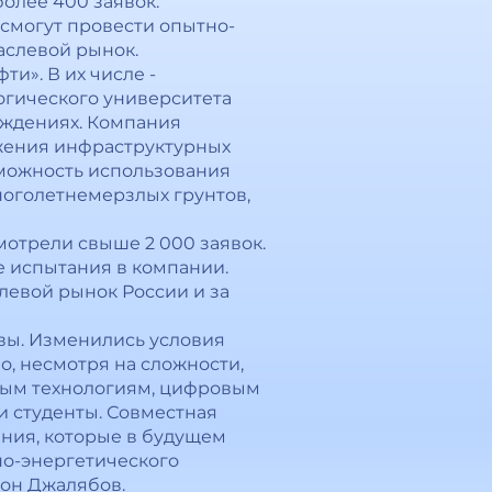
олее 400 заявок.
 смогут провести опытно-
аслевой рынок.
и». В их числе -
огического университета
ождениях. Компания
жения инфраструктурных
зможность использования
ноголетнемерзлых грунтов,
отрели свыше 2 000 заявок.
 испытания в компании.
левой рынок России и за
вы. Изменились условия
о, несмотря на сложности,
ным технологиям, цифровым
и студенты. Совместная
ния, которые в будущем
о-энергетического
тон Джалябов.