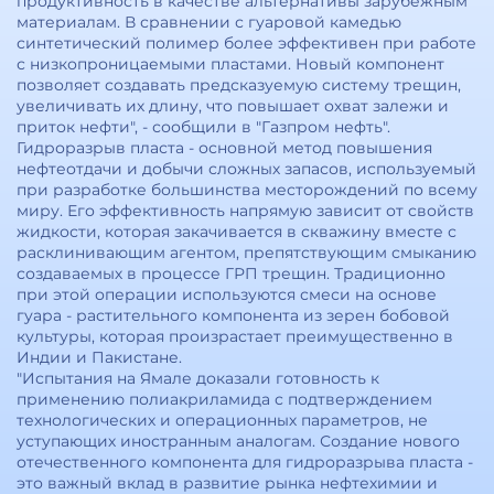
продуктивность в качестве альтернативы зарубежным
материалам. В сравнении с гуаровой камедью
синтетический полимер более эффективен при работе
с низкопроницаемыми пластами. Новый компонент
позволяет создавать предсказуемую систему трещин,
увеличивать их длину, что повышает охват залежи и
приток нефти", - сообщили в "Газпром нефть".
Гидроразрыв пласта - основной метод повышения
нефтеотдачи и добычи сложных запасов, используемый
при разработке большинства месторождений по всему
миру. Его эффективность напрямую зависит от свойств
жидкости, которая закачивается в скважину вместе с
расклинивающим агентом, препятствующим смыканию
создаваемых в процессе ГРП трещин. Традиционно
при этой операции используются смеси на основе
гуара - растительного компонента из зерен бобовой
культуры, которая произрастает преимущественно в
Индии и Пакистане.
"Испытания на Ямале доказали готовность к
применению полиакриламида с подтверждением
технологических и операционных параметров, не
уступающих иностранным аналогам. Создание нового
отечественного компонента для гидроразрыва пласта -
это важный вклад в развитие рынка нефтехимии и