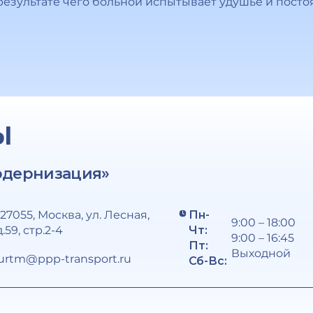
результате чего больной испытывает удушье и посто
Ы
одернизация»
127055, Москва, ул. Лесная,
Пн-
9:00 – 18:00
д.59, стр.2-4
Чт:
9:00 – 16:45
Пт:
Выходной
urtm@ppp-transport.ru
Сб-Вс: