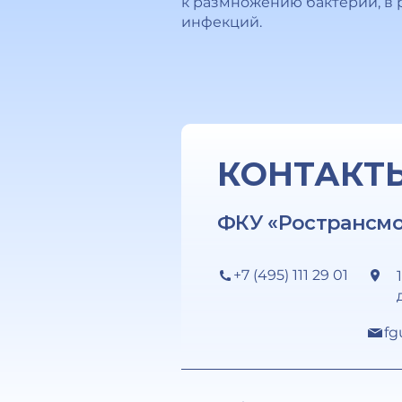
к размножению бактерий, в 
инфекций.
КОНТАКТ
ФКУ «Ространсм
+7 (495) 111 29 01
fg