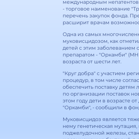
международным непатентова
- торговое наименование "Тр
перечень закупок фонда. Пр
расширит врачам возможност
Одна из самых многочисленн
муковисцидозом, как отмети
детей с этим заболеванием с
препаратом - "Оркамби" (МН
возраста от шести лет.
"Круг добра" с участием ре
процедур, в том числе согла
обеспечить поставку детям л
по организации поставок нов
этом году дети в возрасте 
"Оркамби", - сообщили в фон
Муковисцидоз является тяже
нему генетическая мутация,
поджелудочной железы, стан