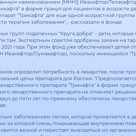
нным наименованием (МНН)] Ивакафтор/Тезакафтор
икафта" в форме гранул для пациентов в возрасте д
епарат "Трикафта" для еще одной возрастной группы
и терапии заболевания", - рассказали в фонде.
ых групп подопечных "Круга добра" – дети, которые
ли там. Экспертным советом одобрены заявки на тар
 2021 года. При этом фонд уже обеспечивает детей от
Н Ивакафтор/Лумакафтор), поскольку имеющийся "Т
гионов определит потребность в лекарстве, после п
сования цены препарата для России. "Предполагаетс
екарственного препарата "Трикафта" в форме гранул 
ого лекарственного препарата не отменяет решения 
от двух до пяти лет по-прежнему обеспечены лекарс
де.
лым заболеванием легких, которое проявляется в де
 из-за которой слизь, покрывающая внутреннюю пове
овится вязкой и перестает выводиться из организм