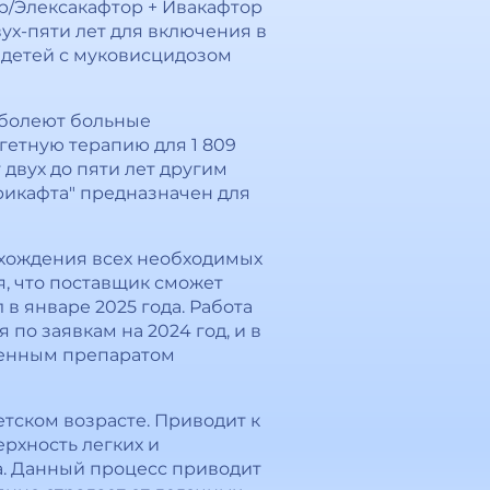
/Элексакафтор + Ивакафтор
вух-пяти лет для включения в
 детей с муковисцидозом
 болеют больные
гетную терапию для 1 809
 двух до пяти лет другим
рикафта" предназначен для
рохождения всех необходимых
я, что поставщик сможет
в январе 2025 года. Работа
по заявкам на 2024 год, и в
твенным препаратом
тском возрасте. Приводит к
рхность легких и
а. Данный процесс приводит