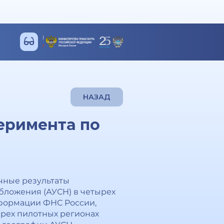
НАЗАД
еримента по
чные результаты
ложения (АУСН) в четырех
нформации ФНС России,
рех пилотных регионах