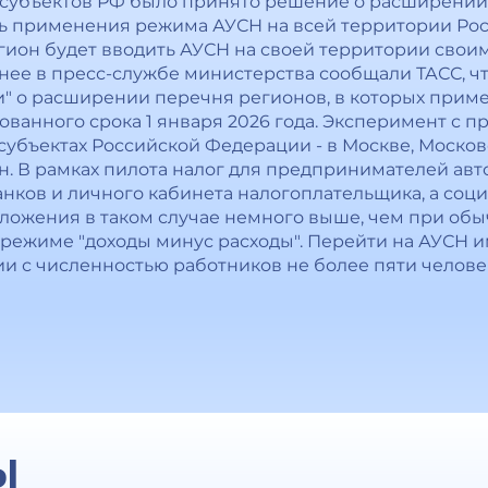
 субъектов РФ было принято решение о расширении
ь применения режима АУСН на всей территории Рос
егион будет вводить АУСН на своей территории своим
анее в пресс-службе министерства сообщали ТАСС, 
 о расширении перечня регионов, в которых примен
рованного срока 1 января 2026 года. Эксперимент с
х субъектах Российской Федерации - в Москве, Москов
ан. В рамках пилота налог для предпринимателей ав
нков и личного кабинета налогоплательщика, а со
бложения в таком случае немного выше, чем при обы
 в режиме "доходы минус расходы". Перейти на АУСН
 с численностью работников не более пяти челове
Ы