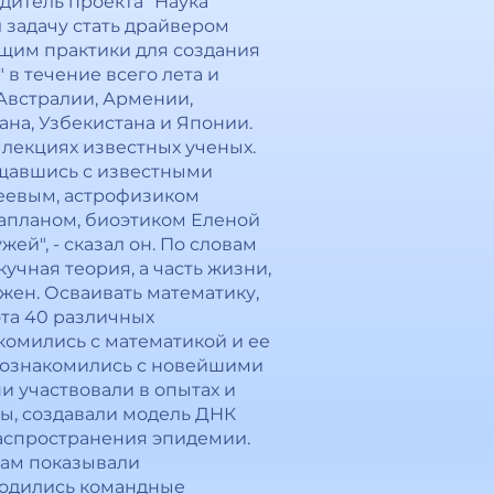
дитель проекта "Наука
л задачу стать драйвером
щим практики для создания
в течение всего лета и
 Австралии, Армении,
ана, Узбекистана и Японии.
 лекциях известных ученых.
бщавшись с известными
еевым, астрофизиком
апланом, биоэтиком Еленой
й", - сказал он. По словам
кучная теория, а часть жизни,
ен. Осваивать математику,
ота 40 различных
комились с математикой и ее
 познакомились с новейшими
 участвовали в опытах и
ы, создавали модель ДНК
распространения эпидемии.
кам показывали
водились командные