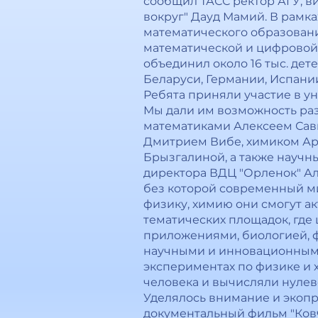
сообщил ТАСС ректор АГУ, в
вокруг" Дауд Мамий. В рамка
математического образован
математической и цифровой 
объединил около 16 тыс. дете
Беларуси, Германии, Испании
Ребята приняли участие в ун
Мы дали им возможность раз
математиками Алексеем Сав
Дмитрием Вибе, химиком Ар
Брызгалиной, а также научн
директора ВДЦ "Орленок" Алек
без которой современный м
физику, химию они смогут а
тематических площадок, где
приложениями, биологией, ф
научными и инновационными 
экспериментах по физике и 
человека и вычисляли нулев
Уделялось внимание и экоп
документальный фильм "Ковч