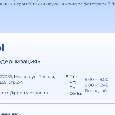
ьным играм "Стихии науки" и конкурс фотографий "М
Ы
одернизация»
127055, Москва, ул. Лесная,
Пн-
9:00 – 18:00
д.59, стр.2-4
Чт:
9:00 – 16:45
Пт:
Выходной
urtm@ppp-transport.ru
Сб-Вс:
рнизация»