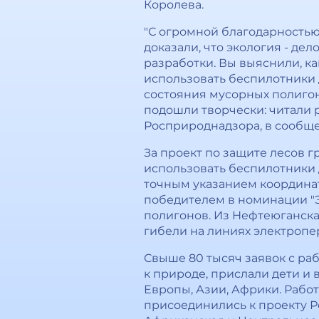
Королева.
"С огромной благодарностью
доказали, что экология - де
разработки. Вы выяснили, к
использовать беспилотники 
состояния мусорных полигон
подошли творчески: читали р
Росприроднадзора, в сообще
За проект по защите лесов 
использовать беспилотники
точным указанием координат
победителем в номинации "Э
полигонов. Из Нефтеюганска
гибели на линиях электропе
Свыше 80 тысяч заявок с р
к природе, прислали дети и 
Европы, Азии, Африки. Рабо
присоединились к проекту Р