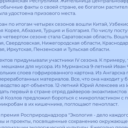
фриканская Республики. Жительница центральноаф
еобычные факты о своей стране, ее богатом растите
ыла удостоена призового места.
ран по итогам четырех сезонов вошли Китай, Узбекис
я Корея, Абхазия, Турция и Болгария. По числу пос
 четвертом сезоне стала Саратовская область. Вошл
я, Свердловская, Нижегородская области, Краснодар
я, Иркутская, Пензенская и Тульская области.
ктов придумывали участники IV сезона. К примеру, 
 мешками для мусора. Из Мурманска 9-летний Иван 
ольких слоев гофрированного картона. Из Ангарска
ереработанных материалов. Все, что она находит у бе
изводство арт-объектов. 12-летний Юрий Алексеев из 
дать первый в стране отряд дайверов-экоактивистов и
й Козлов предложил бороться с микропластиком с 
микробам в их кишечнике, поглощают пенопласт.
 премия Росприроднадзора "Экология - дело каждого
вы и проекты, посвященные сохранению окружающе
ляризации экологической культуры. Ежегодно пров