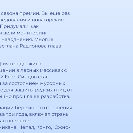
 сезона премии. Вы еще раз
следования и новаторские
 Придумали, как
ми вели мониторинг
ь наводнения. Многие
ветлана Радионова глава
София предложила
ений в лесных массивах с
й Егор Синцов стал
я за состоянием мусорных
о для защиты редких птиц от
ешно прошла ее разработка.
изации бережного отношения
за три года, включая страны
ран впервые
икана, Непал, Конго, Южно-