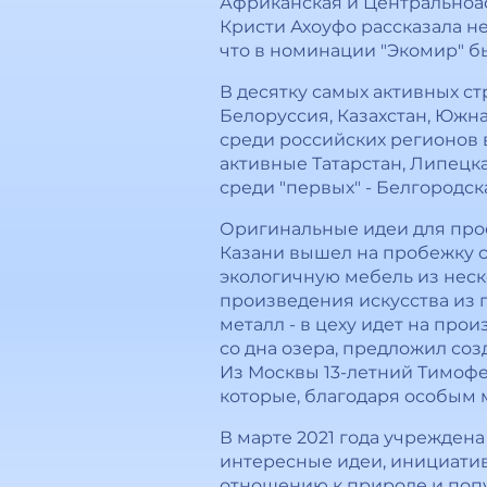
Африканская и Центральноа
Кристи Ахоуфо рассказала н
что в номинации "Экомир" б
В десятку самых активных ст
Белоруссия, Казахстан, Южна
среди российских регионов в
активные Татарстан, Липецка
среди "первых" - Белгородска
Оригинальные идеи для прое
Казани вышел на пробежку с
экологичную мебель из неск
произведения искусства из п
металл - в цеху идет на про
со дна озера, предложил соз
Из Москвы 13-летний Тимофе
которые, благодаря особым 
В марте 2021 года учреждена
интересные идеи, инициати
отношению к природе и попу