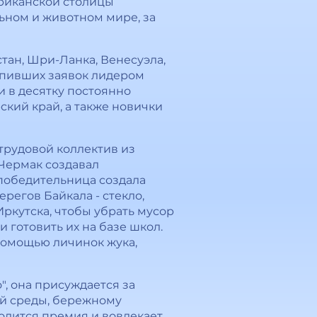
риканской столицы
льном и животном мире, за
тан, Шри-Ланка, Венесуэла,
тупивших заявок лидером
и в десятку постоянно
ский край, а также новички
трудовой коллектив из
Чермак создавал
 победительница создала
регов Байкала - стекло,
Иркутска, чтобы убрать мусор
 готовить их на базе школ.
помощью личинок жука,
", она присуждается за
й среды, бережному
одится премия и вовлекает