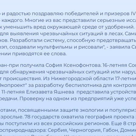
 и радостью поздравляю победителей и призеров IV
ло каждого. Многие из вас представили серьезные ис
ак уменьшить вред окружающей среде от удобрений.
для выявления чрезвычайных ситуаций в лесах. Са
ов. Разработали систему, способную предотвращат
эп, создавали мультфильмы и рисовали", - заявила С
нии приводятся ее слова.
гран-при получила София Ксенофонтова. 16-летняя 
 для обнаружения чрезвычайных ситуаций или наруш
 происшествия. Из Нижегородской области 17-летни
копроект" за разработку беспилотника для контрол
 11-летняя Елизавета Яшнева представила устройств
редачи. Проверку на одном из предприятий уже усп
аботами, посвященными защите экологии и популяр
взрослые. 78 государств охватила география проекта 
ты поступили из всех российских регионов. Еще 8 ст
осприроднадзора: Сербия, Черногория, Габон, Домин