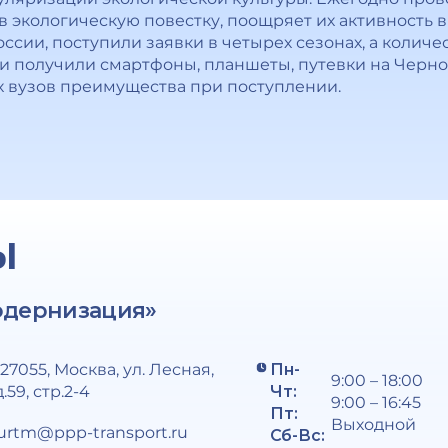
в экологическую повестку, поощряет их активность в
России, поступили заявки в четырех сезонах, а колич
и получили смартфоны, планшеты, путевки на Черно
их вузов преимущества при поступлении.
Ы
одернизация»
127055, Москва, ул. Лесная,
Пн-
9:00 – 18:00
д.59, стр.2-4
Чт:
9:00 – 16:45
Пт:
Выходной
urtm@ppp-transport.ru
Сб-Вс: