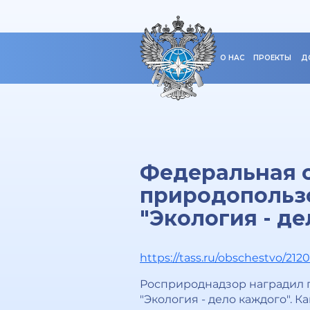
О НАС
ПРОЕКТЫ
Д
Федеральная с
природопольз
"Экология - д
https://tass.ru/obschestvo/212
Росприроднадзор наградил 
"Экология - дело каждого". 