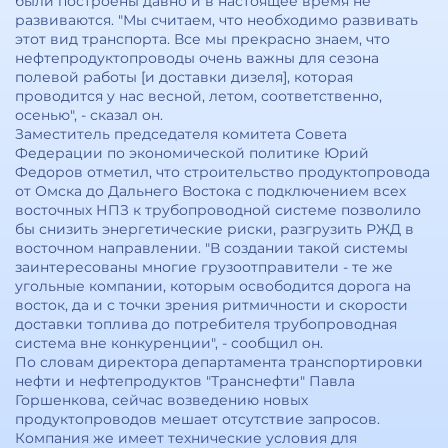
были построены давно и в настоящее время не
развиваются. "Мы считаем, что необходимо развивать
этот вид транспорта. Все мы прекрасно знаем, что
нефтепродуктопроводы очень важны для сезона
полевой работы [и доставки дизеля], которая
проводится у нас весной, летом, соответственно,
осенью", - сказал он.
Заместитель председателя комитета Совета
Федерации по экономической политике Юрий
Федоров отметил, что строительство продуктопровода
от Омска до Дальнего Востока с подключением всех
восточных НПЗ к трубопроводной системе позволило
бы снизить энергетические риски, разгрузить РЖД в
восточном направлении. "В создании такой системы
заинтересованы многие грузоотправители - те же
угольные компании, которым освободится дорога на
восток, да и с точки зрения ритмичности и скорости
доставки топлива до потребителя трубопроводная
система вне конкуренции", - сообщил он.
По словам директора департамента транспортировки
нефти и нефтепродуктов "Транснефти" Павла
Горшенкова, сейчас возведению новых
продуктопроводов мешает отсутствие запросов.
Компания же имеет технические условия для