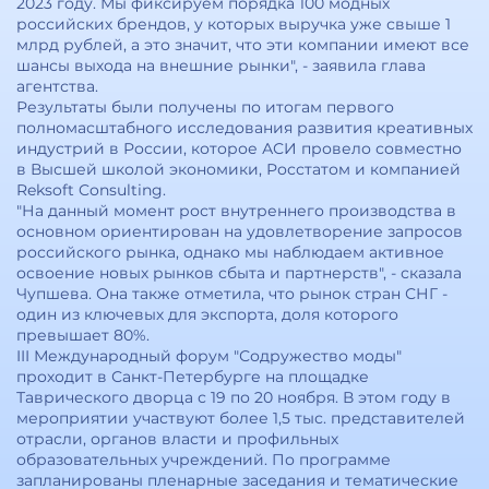
2023 году. Мы фиксируем порядка 100 модных
российских брендов, у которых выручка уже свыше 1
млрд рублей, а это значит, что эти компании имеют все
шансы выхода на внешние рынки", - заявила глава
агентства.
Результаты были получены по итогам первого
полномасштабного исследования развития креативных
индустрий в России, которое АСИ провело совместно
в Высшей школой экономики, Росстатом и компанией
Reksoft Consulting.
"На данный момент рост внутреннего производства в
основном ориентирован на удовлетворение запросов
российского рынка, однако мы наблюдаем активное
освоение новых рынков сбыта и партнерств", - сказала
Чупшева. Она также отметила, что рынок стран СНГ -
один из ключевых для экспорта, доля которого
превышает 80%.
III Международный форум "Содружество моды"
проходит в Санкт-Петербурге на площадке
Таврического дворца с 19 по 20 ноября. В этом году в
мероприятии участвуют более 1,5 тыс. представителей
отрасли, органов власти и профильных
образовательных учреждений. По программе
запланированы пленарные заседания и тематические