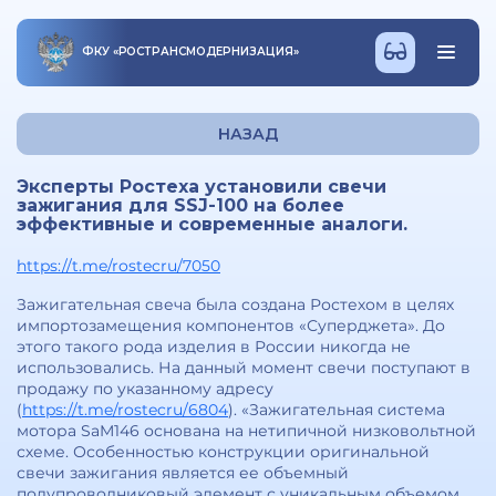
ФКУ
«
РОСТРАНСМОДЕРНИЗАЦИЯ
»
НАЗАД
Эксперты Ростеха установили свечи
зажигания для SSJ-100 на более
эффективные и современные аналоги.
https://t.me/rostecru/7050
Зажигательная свеча была создана Ростехом в целях
импортозамещения компонентов «Суперджета». До
этого такого рода изделия в России никогда не
использовались. На данный момент свечи поступают в
продажу по указанному адресу
(
https://t.me/rostecru/6804
). «Зажигательная система
мотора SaM146 основана на нетипичной низковольтной
схеме. Особенностью конструкции оригинальной
свечи зажигания является ее объемный
полупроводниковый элемент с уникальным объемом,