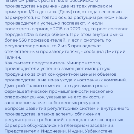
"В целом рынок растет, доля российского
производства на рынке - две из трех упаковок и
примерно 1/3 в деньгах. [Доля] год от года несколько
варьируется, но повторюсь, за растущим рынком наши
производители успешно поспевают. И если
посмотреть период с 2018 по 2023 год, то рост составил
порядка 120% в виде объема. При этом внутри рынка
более 550 производителей, и если смотреть по
регудостоверениям, то 2 из 3 принадлежат
отечественным производителям", - сообщил Дмитрий
Галкин.
Как считает представитель Минпромторга,
производители успешно замещают импортную
продукцию за счет конкурентной цены и объемов
производства, а не из-за ухода иностранных компаний.
Дмитрий Галкин отметил, что динамика роста
фармацевтической промышленности несколько
опережает рынок, указывая на его емкость и
заполнение за счет собственных ресурсов.
Вопросы развития регуляторных систем и внутреннего
производства, а также аспекты сближения
регуляторных требований, преодоление экспортных
барьеров обсуждались на пленарном заседании.
Представители Индонезии, Индии, Узбекистана,