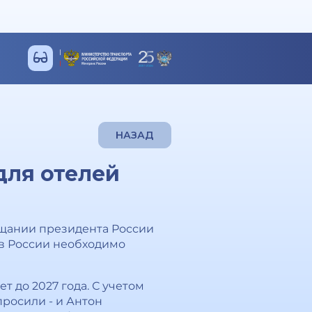
НАЗАД
для отелей
щании президента России
 в России необходимо
т до 2027 года. С учетом
просили - и Антон