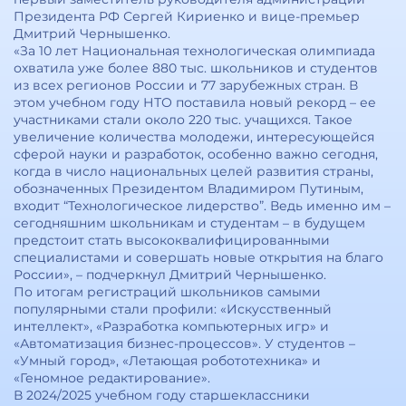
Президента РФ Сергей Кириенко и вице-премьер
Дмитрий Чернышенко.
«За 10 лет Национальная технологическая олимпиада
охватила уже более 880 тыс. школьников и студентов
из всех регионов России и 77 зарубежных стран. В
этом учебном году НТО поставила новый рекорд – ее
участниками стали около 220 тыс. учащихся. Такое
увеличение количества молодежи, интересующейся
сферой науки и разработок, особенно важно сегодня,
когда в число национальных целей развития страны,
обозначенных Президентом Владимиром Путиным,
входит “Технологическое лидерство”. Ведь именно им –
сегодняшним школьникам и студентам – в будущем
предстоит стать высококвалифицированными
специалистами и совершать новые открытия на благо
России», – подчеркнул Дмитрий Чернышенко.
По итогам регистраций школьников самыми
популярными стали профили: «Искусственный
интеллект», «Разработка компьютерных игр» и
«Автоматизация бизнес-процессов». У студентов –
«Умный город», «Летающая робототехника» и
«Геномное редактирование».
В 2024/2025 учебном году старшеклассники