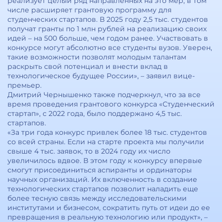
реализует целый ряд направленных на это мер, в том
числе расширяет грантовую программу для
студенческих стартапов. В 2025 году 2,5 тыс. студентов
получат гранты по 1 млн рублей на реализацию своих
идей – на 500 больше, чем годом ранее. Участвовать в
конкурсе могут абсолютно все студенты вузов. Уверен,
такие возможности позволят молодым талантам
раскрыть свой потенциал и внести вклад в
технологическое будущее России», – заявил вице-
премьер.
Дмитрий Чернышенко также подчеркнул, что за все
время проведения грантового конкурса «Студенческий
стартап», с 2022 года, было поддержано 4,5 тыс.
стартапов.
«За три года конкурс привлек более 18 тыс. студентов
со всей страны. Если на старте проекта мы получили
свыше 4 тыс. заявок, то в 2024 году их число
увеличилось вдвое. В этом году к конкурсу впервые
смогут присоединиться аспиранты и ординаторы
научных организаций. Их включенность в создание
технологических стартапов позволит наладить еще
более тесную связь между исследовательскими
институтами и бизнесом, сократить путь от идеи до ее
превращения в реальную технологию или продукт», –