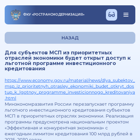
ФКУ
«
РОСТРАНСМОДЕРНИЗАЦИЯ
»
НАЗАД
Для субъектов МСП из приоритетных
отраслей экономики будет открыт доступ к
льготной программе инвестиционного
кредитования
https://www.economy.gov.ru/material/news/dlya_subektov_
msp_iz_prioritetnyh_otrasley_ekonomiki_budet_otkryt_dos
tup_k_lgotnoy_programme_investicionnogo_kreditovaniya
.html
Минэкономразвития России перезапускает программу
льготного инвестиционного кредитования субъектов
МСП в приоритетных отраслях экономики. Реализация
программы предусмотрена национальным проектом
«Эффективная и конкурентная экономика» с
ежегодным лимитом кредитования 100 млрд рублей в
2025–2030 годах.