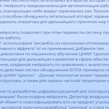
ения беспилотных летательных аппаратов, которая 
0%. Нейросеть предназначена для автоматизации раб
, сканирующих небо вокруг охраняемых зон. Технол
а способны обнаружить летательный аппарат заранее
едомить оператора для дальнейшего принятия мер п
 нейросеть позволяет при этом перевести систему п
м работы.
 использовали "ансамбль из нескольких оптимизиро
тивного эффекта" от их применения, добавили там.
ециалистами по машинному обучению ЦНИИ "Циклон
тенциал для дальнейшего развития в сфере обеспе
нке, созданная нейросеть по сравнению с аналоги
сть действия систем обнаружения БПЛА примерно на
р ЦНИИ "Циклон". - Данная технология может приме
структуры, а также для охраны частной территории 
она по разработке цифровых решений для госструкту
ации" была создана нейросеть. Детектор воздушны
 объект и классифицировать его на предмет угроз
экспертов получила разработка "Циклона" и стала л