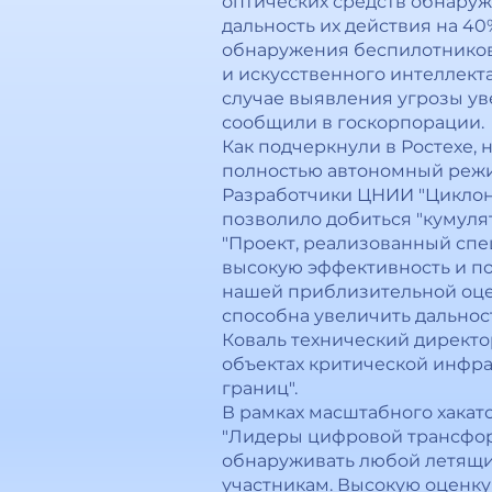
оптических средств обнаруж
дальность их действия на 4
обнаружения беспилотников
и искусственного интеллект
случае выявления угрозы ув
сообщили в госкорпорации.
Как подчеркнули в Ростехе,
полностью автономный режи
Разработчики ЦНИИ "Циклон"
позволило добиться "кумуля
"Проект, реализованный сп
высокую эффективность и по
нашей приблизительной оце
способна увеличить дально
Коваль технический директо
объектах критической инфра
границ".
В рамках масштабного хакат
"Лидеры цифровой трансформ
обнаруживать любой летящий
участникам. Высокую оценку 