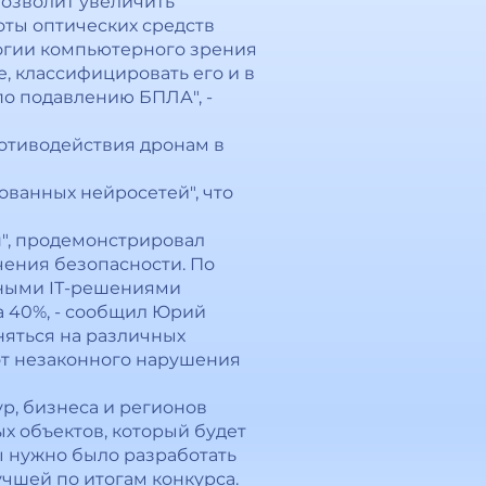
позволит увеличить
оты оптических средств
огии компьютерного зрения
, классифицировать его и в
о подавлению БПЛА", -
ротиводействия дронам в
ванных нейросетей", что
", продемонстрировал
чения безопасности. По
чными IТ-решениями
 40%, - сообщил Юрий
няться на различных
от незаконного нарушения
р, бизнеса и регионов
х объектов, который будет
ы нужно было разработать
учшей по итогам конкурса.