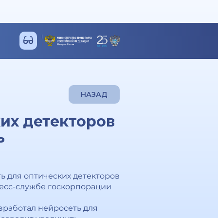
НАЗАД
их детекторов
ь
ть для оптических детекторов
ресс-службе госкорпорации
азработал нейросеть для