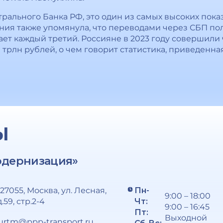
рального Банка РФ, это один из самых высоких пока
ния также упомянула, что переводами через СБП по
ает каждый третий. Россияне в 2023 году совершили
трлн рублей, о чем говорит статистика, приведенна
Ы
одернизация»
127055, Москва, ул. Лесная,
Пн-
9:00 – 18:00
д.59, стр.2-4
Чт:
9:00 – 16:45
Пт:
Выходной
urtm@ppp-transport.ru