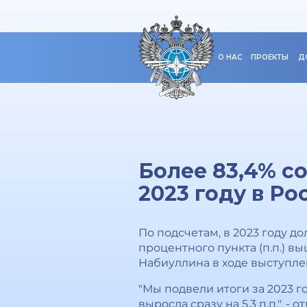
О НАС
ПРОЕКТЫ
Д
Более 83,4% с
2023 году в Ро
По подсчетам, в 2023 году д
процентного пункта (п.п.) в
Набиуллина в ходе выступле
"Мы подвели итоги за 2023 г
выросла сразу на 5,3 п.п.", -