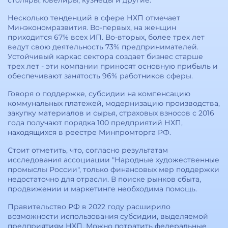
столяры, ювелиры, кузнецы и другие.
Несколько тенденций в сфере НХП отмечает
Минэкономразвития. Во-первых, на женщин
приходится 67% всех ИП. Во-вторых, более трех лет
ведут свою деятельность 73% предпринимателей.
Устойчивый каркас сектора создает бизнес старше
трех лет - эти компании приносят основную прибыль и
обеспечивают занятость 96% работников сферы.
Говоря о поддержке, субсидии на компенсацию
коммунальных платежей, модернизацию производства,
закупку материалов и сырья, страховых взносов с 2016
года получают порядка 100 предприятий НХП,
находящихся в реестре Минпромторга РФ.
Стоит отметить, что, согласно результатам
исследования ассоциации "Народные художественные
промыслы России", только финансовых мер поддержки
недостаточно для отрасли. В поиске рынков сбыта,
продвижении и маркетинге необходима помощь.
Правительство РФ в 2022 году расширило
возможности использования субсидии, выделяемой
предприятиям НХП. Можно потратить федеральные