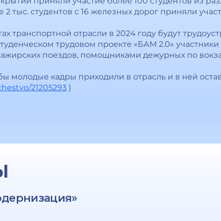
ткрытии приняли участие более 100 студентов из р
е 2 тыс. студентов с 16 железных дорог приняли учас
тах транспортной отрасли в 2024 году будут трудоуст
студенческом трудовом проекте «БАМ 2.0» участники
ажирских поездов, помощниками дежурных по вокза
бы молодые кадры приходили в отрасль и в ней остав
schestvo/21205293
)
Ы
одернизация»