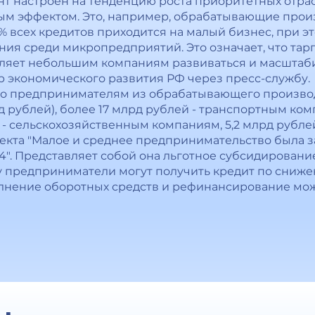
нт настроен на тенденцию роста приоритетных отра
ым эффектом. Это, например, обрабатывающие произ
% всех кредитов приходится на малый бизнес, при 
ия среди микропредприятий. Это означает, что тар
ляет небольшим компаниям развиваться и масштаби
 экономического развития РФ через пресс-службу.
о предпринимателям из обрабатывающего производ
д рублей), более 17 млрд рублей - транспортным ко
 - сельскохозяйственным компаниям, 5,2 млрд рубле
оекта "Малое и среднее предпринимательство была 
4". Представляет собой она льготное субсидировани
у предприниматели могут получить кредит по снижен
лнение оборотных средств и рефинансирование мож