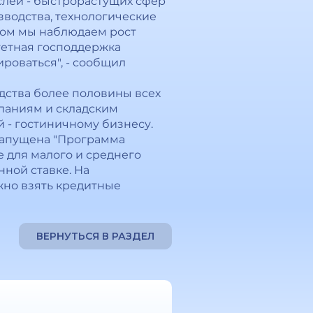
слей - быстрорастущих сфер
водства, технологические
этом мы наблюдаем рост
гетная господдержка
роваться", - сообщил
ства более половины всех
мпаниям и складским
й - гостиничному бизнесу.
запущена "Программа
е для малого и среднего
ной ставке. На
но взять кредитные
ВЕРНУТЬСЯ В РАЗДЕЛ