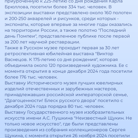
приуроченную к 225-летию со дня рождения Карла
Брюллова, посетили более 334 тыс. человек. В
экспозиции выставки представлено около 160 полотен
и 200-250 акварелей и рисунков, среди которых -
экспонаты, которые впервые за многие годы оказались
на территории России, а также полотно "Последний
день Помпеи", представленное публике после первой
за 200 лет научной реставрации.
Также в Русском музее проходит первая за 30 лет
ретроспективная юбилейная выставка "Виктор
Васнецов. К 175-летию со дня рождения", которая
объединила около 120 произведений художника. Ее с
момента открытия в конце декабря 2024 года посетили
более 176 тыс. человек.
Выставку Исторического музея лучших ювелирных
изделий отечественных и зарубежных мастеров,
принадлежавших российской императорской семье,
"Драгоценности! Блеск русского двора" посетило с
декабря 2024 года порядка 80 тыс. человек.
Выставку Государственного музея изобразительных
искусств имени А.С. Пушкина "Неизвестный Щукин. Не
только новое искусство", где были представлены
произведения из собрания коллекционеров Сергея
Щукина, с момента открытия 26 ноября 2024 посетили