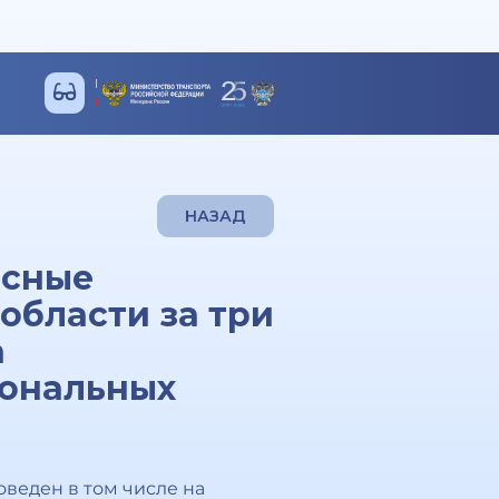
НАЗАД
асные
области за три
а
иональных
оведен в том числе на