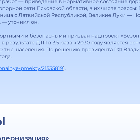
х работ — приведение в нормативное состояние дор
опорной сети Псковской области, в их числе трассы
ица с Латвийской Республикой, Великие Луки — Но
 — уточнил он.
фортными и безопасными призван нацпроект «Безо
 в результате ДТП в 3,5 раза к 2030 году является о
100 тыс. населения. По решению президента РФ Вла
года.
cionalnye-proekty/21535819
).
Ы
одернизация»