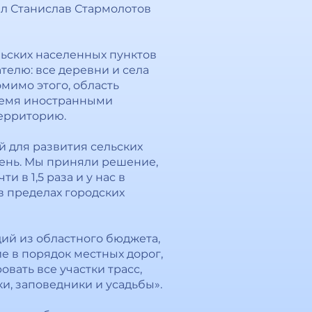
ил Станислав Стармолотов
ельских населенных пунктов
телю: все деревни и села
мимо этого, область
тремя иностранными
территорию.
й для развития сельских
вень. Мы приняли решение,
 в 1,5 раза и у нас в
 в пределах городских
идий из областного бюджета,
е в порядок местных дорог,
вать все участки трасс,
, заповедники и усадьбы».