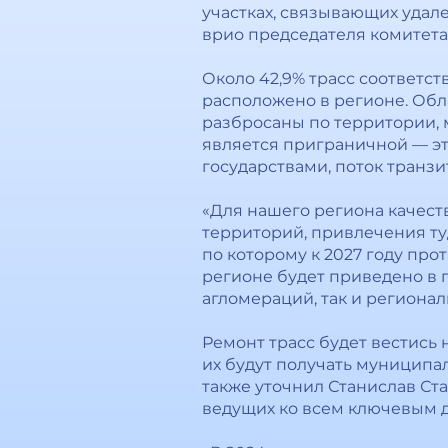
участках, связывающих удал
врио председателя комитета
Около 42,9% трасс соответст
расположено в регионе. Обла
разбросаны по территории, 
является приграничной — эт
государствами, поток транз
«Для нашего региона качест
территорий, привлечения ту
по которому к 2027 году про
регионе будет приведено в п
агломераций, так и региональ
Ремонт трасс будет вестись 
их будут получать муниципа
также уточнил Станислав Ста
ведущих ко всем ключевым д