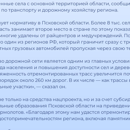
енные села с основной территорией области, сообщ
 по транспорту и дорожному хозяйству региона.
вует нормативу в Псковской области. Более 8 тыс. с
сть занимает второе место в стране по этому показа
многие удалены от райцентров и медучреждений. По
о один из регионов РФ, который граничит сразу с 
итных грузовых автомобилей пропуская через свою 
во дорожной сети является одним из главных услови
да населения и повышения доступности сел и дере
тяженность отремонтированных трасс увеличится почти
орядок около 260 км дорог. В их числе — как трассы
ные участки», — сказал он.
не только на средства нацпроекта, но и за счет субс
льные образования Псковской области на приведени
рмолотов. «Благодаря этому нам удастся отремонтиро
остопримечательностям региона, включая памятники