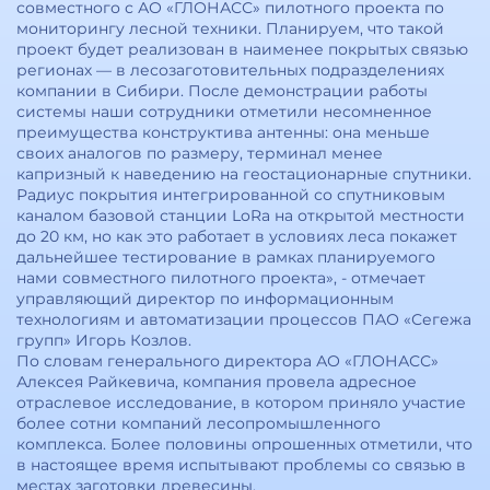
совместного с АО «ГЛОНАСС» пилотного проекта по
мониторингу лесной техники. Планируем, что такой
проект будет реализован в наименее покрытых связью
регионах — в лесозаготовительных подразделениях
компании в Сибири. После демонстрации работы
системы наши сотрудники отметили несомненное
преимущества конструктива антенны: она меньше
своих аналогов по размеру, терминал менее
капризный к наведению на геостационарные спутники.
Радиус покрытия интегрированной со спутниковым
каналом базовой станции LoRa на открытой местности
до 20 км, но как это работает в условиях леса покажет
дальнейшее тестирование в рамках планируемого
нами совместного пилотного проекта», - отмечает
управляющий директор по информационным
технологиям и автоматизации процессов ПАО «Сегежа
групп» Игорь Козлов.
По словам генерального директора АО «ГЛОНАСС»
Алексея Райкевича, компания провела адресное
отраслевое исследование, в котором приняло участие
более сотни компаний лесопромышленного
комплекса. Более половины опрошенных отметили, что
в настоящее время испытывают проблемы со связью в
местах заготовки древесины.