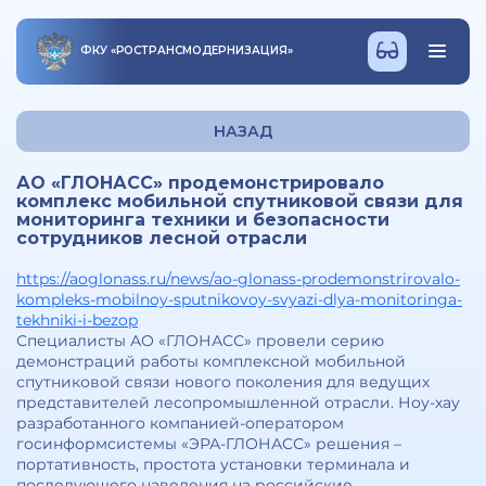
ФКУ
«
РОСТРАНСМОДЕРНИЗАЦИЯ
»
НАЗАД
АО «ГЛОНАСС» продемонстрировало
комплекс мобильной спутниковой связи для
мониторинга техники и безопасности
сотрудников лесной отрасли
https://aoglonass.ru/news/ao-glonass-prodemonstrirovalo-
kompleks-mobilnoy-sputnikovoy-svyazi-dlya-monitoringa-
tekhniki-i-bezop
Специалисты АО «ГЛОНАСС» провели серию
демонстраций работы комплексной мобильной
спутниковой связи нового поколения для ведущих
представителей лесопромышленной отрасли. Ноу-хау
разработанного компанией-оператором
госинформсистемы «ЭРА-ГЛОНАСС» решения –
портативность, простота установки терминала и
последующего наведения на российские