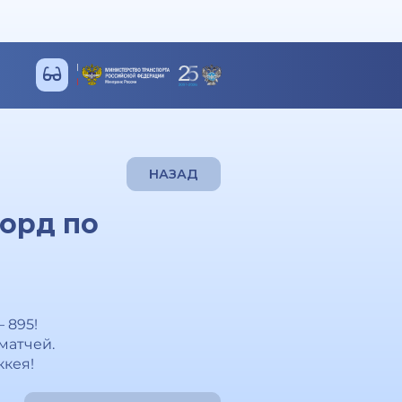
НАЗАД
орд по
 895!
матчей.
ккея!