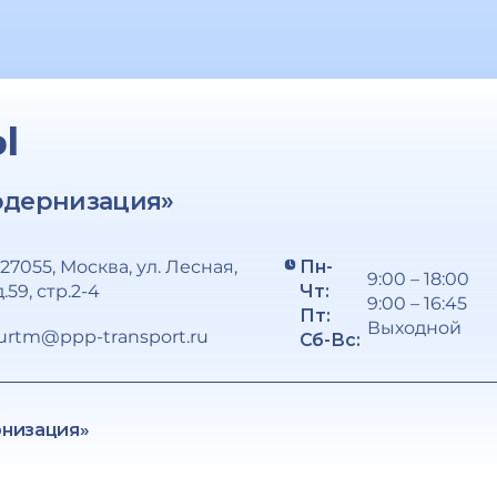
Ы
одернизация»
127055, Москва, ул. Лесная,
Пн-
9:00 – 18:00
д.59, стр.2-4
Чт:
9:00 – 16:45
Пт:
Выходной
urtm@ppp-transport.ru
Сб-Вс:
рнизация»