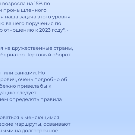
возросла на 15% по
ъем промышленного
я наша задача этого уровня
ию вашего поручения по
 отношению к 2023 году", -
я на дружественные страны,
убернатор. Торговый оборот
упили санкции. Но
рович, очень подробно об
збежно привела бы к
уацию следует
йшем определять правила
ироваться к меняющимся
ческие маршруты, осваивают
нными на долгосрочное