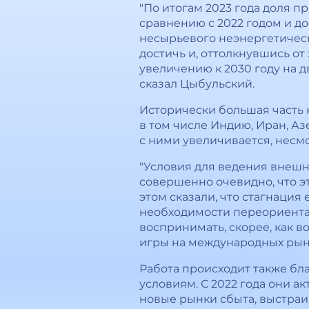
"По итогам 2023 года доля 
сравнению с 2022 годом и д
несырьевого неэнергетическо
достичь и, оттолкнувшись о
увеличению к 2030 году на д
сказал Цыбульский.
Исторически большая часть 
в том числе Индию, Иран, Аз
с ними увеличивается, несм
"Условия для ведения внешн
совершенно очевидно, что э
этом сказали, что стагнаци
необходимости переориента
воспринимать, скорее, как 
игры на международных рынка
Работа происходит также бл
условиям. С 2022 года они 
новые рынки сбыта, выстраи