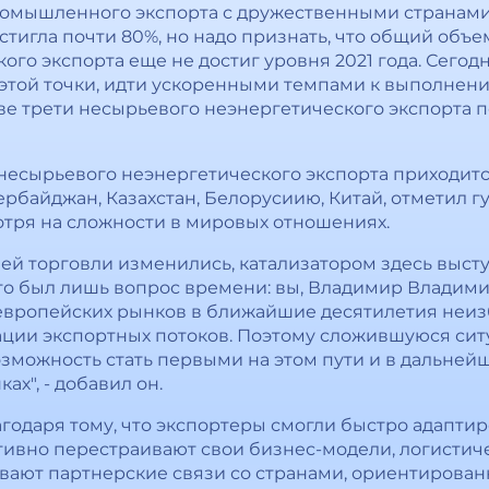
промышленного экспорта с дружественными странами 
остигла почти 80%, но надо признать, что общий об
го экспорта еще не достиг уровня 2021 года. Сегодн
т этой точки, идти ускоренными темпами к выполнен
ве трети несырьевого неэнергетического экспорта по
несырьевого неэнергетического экспорта приходитс
ербайджан, Казахстан, Белорусиию, Китай, отметил г
отря на сложности в мировых отношениях.
ей торговли изменились, катализатором здесь выст
то был лишь вопрос времени: вы, Владимир Владими
я европейских рынков в ближайшие десятилетия неи
ции экспортных потоков. Поэтому сложившуюся сит
возможность стать первыми на этом пути и в дальне
х", - добавил он.
агодаря тому, что экспортеры смогли быстро адапт
активно перестраивают свои бизнес-модели, логисти
вают партнерские связи со странами, ориентирова