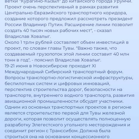
ветки "Курагино-Кызыл" до китайского города Урумчи.
Проект очень перспективный в рамках развития
Центрально-Евразийского транспортного коридора,
создание которого предложил рассмотреть президент
России Владимир Путин. Расширение линии позволит
создать 40 тысяч новых рабочих мест", - сказал
Владислав Ховалыг.
Около 1 трлн рублей составляет объем инвестиций в
проект, по словам главы Тувы. "Важно также, что
создаваемый грузопоток этой линии составит 40 млн
тонн в год", - пояснил Владислав Ховалыг.
19-21 июня в Новосибирске проходит XI
Международный Сибирский транспортный форум.
Вопросы транспортно-логистической инфраструктуры,
беспилотных систем и цифровых инноваций,
перспектив строительства дорог, безопасности на
транспорте, внутреннего водного транспорта, развития
авиационной промышленности обсудят участники.
Одним из основных транспортных проектов в регионе
является строительство первой для Тувы железной
дороги, которая позволит осуществлять полноценную
разработку Элегестского угольного месторождения и
соединит регион с Транссибом. Должна была
строиться она на основании концессионного