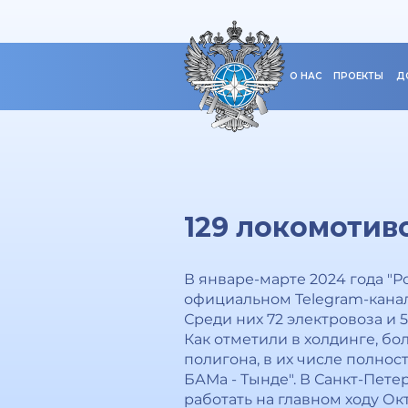
О НАС
ПРОЕКТЫ
Д
129 локомотиво
В январе-марте 2024 года "Р
официальном Telegram-канале
Среди них 72 электровоза и 5
Как отметили в холдинге, б
полигона, в их числе полно
БАМа - Тынде". В Санкт-Пет
работать на главном ходу Ок