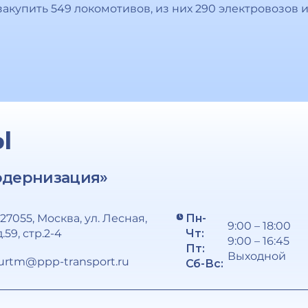
акупить 549 локомотивов, из них 290 электровозов и 
Ы
одернизация»
127055, Москва, ул. Лесная,
Пн-
9:00 – 18:00
д.59, стр.2-4
Чт:
9:00 – 16:45
Пт:
Выходной
urtm@ppp-transport.ru
Сб-Вс: