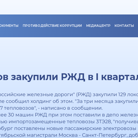
ОКУМЕНТЫ
ПРОТИВОДЕЙСТВИЕ КОРРУПЦИИ
МЕДИАЦЕНТР
КОНТАКТЫ
в закупили РЖД в I кварта
оссийские железные дороги" (РЖД) закупили 129 лок
 сообщил холдинг об этом. "За три месяца закупили
7 тепловозов", - написано в сообщении.
олее 30 машин РЖД при этом поставили в депо желез
стью импортозамещенные тепловозы 3ТЭ28, "получив
ербург поставлены новые пассажирские электровозы 
тябрьской магистрали Москва - Санкт-Петербург, до