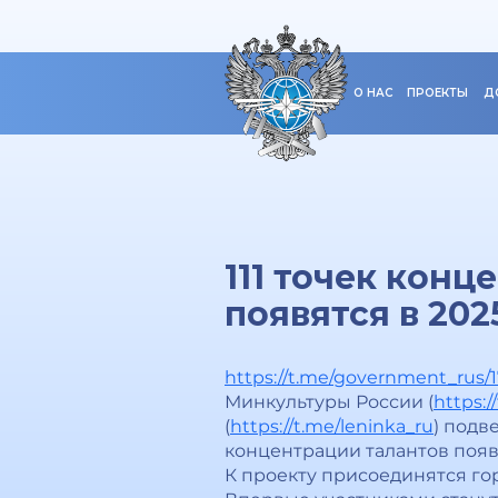
О НАС
ПРОЕКТЫ
Д
111 точек конц
появятся в 202
https://t.me/government_rus/
Минкультуры России (
https:/
(
https://t.me/leninka_ru
) подв
концентрации талантов появя
К проекту присоединятся го