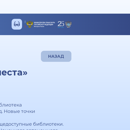
НАЗАД
места»
иблиотека
д. Новые точки
бщедоступные библиотеки.