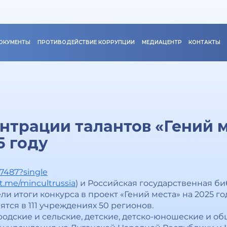
ОКУМЕНТЫ
ПРОТИВОДЕЙСТВИЕ КОРРУПЦИИ
МЕДИАЦЕНТР
КОНТАКТЫ
ентрации талантов «Гений 
5 году
17487?single
/t.me/mincultrussia
) и Российская государственная б
ели итоги конкурса в проект «Гений места» на 2025 го
тся в 111 учреждениях 50 регионов.
родские и сельские, детские, детско-юношеские и о