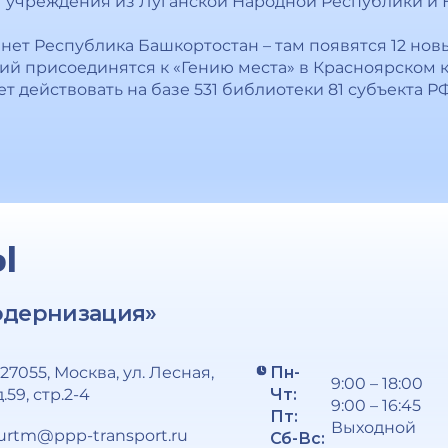
т учреждения из Луганской Народной Республики и
ет Республика Башкортостан – там появятся 12 нов
ний присоединятся к «Гению места» в Красноярском 
ет действовать на базе 531 библиотеки 81 субъекта РФ
Ы
одернизация»
127055, Москва, ул. Лесная,
Пн-
9:00 – 18:00
д.59, стр.2-4
Чт:
9:00 – 16:45
Пт:
Выходной
urtm@ppp-transport.ru
Сб-Вс: