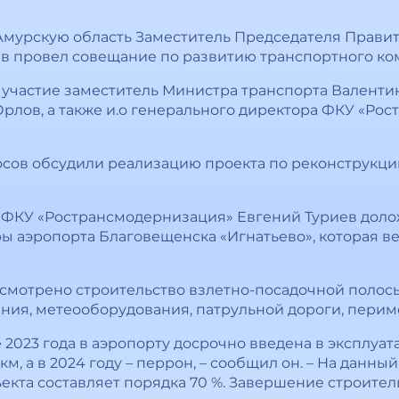
 Амурскую область Заместитель Председателя Прави
в провел совещание по развитию транспортного ком
участие заместитель Министра транспорта Валентин
рлов, а также и.о генерального директора ФКУ «Ро
осов обсудили реализацию проекта по реконструкци
а ФКУ «Ространсмодернизация» Евгений Туриев доло
 аэропорта Благовещенска «Игнатьево», которая вед
усмотрено строительство взлетно-посадочной полос
ния, метеооборудования, патрульной дороги, перим
е 2023 года в аэропорту досрочно введена в эксплуа
км, а в 2024 году – перрон, – сообщил он. – На данн
екта составляет порядка 70 %. Завершение строител