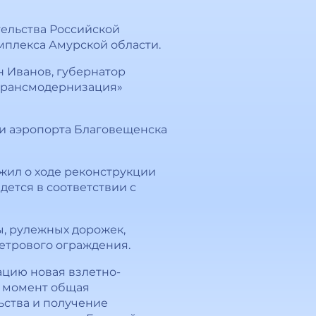
тельства Российской
плекса Амурской области.
 Иванов, губернатор
странсмодернизация»
и аэропорта Благовещенска
жил о ходе реконструкции
ется в соответствии с
ы, рулежных дорожек,
етрового ограждения.
тацию новая взлетно-
ый момент общая
ьства и получение