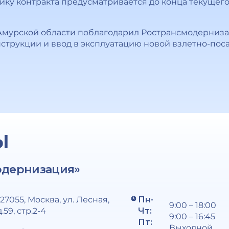
ку контракта предусматривается до конца текущего 
 Амурской области поблагодарил Ространсмодерниз
трукции и ввод в эксплуатацию новой взлетно-пос
Ы
одернизация»
127055, Москва, ул. Лесная,
Пн-
9:00 – 18:00
д.59, стр.2-4
Чт:
9:00 – 16:45
Пт:
Выходной