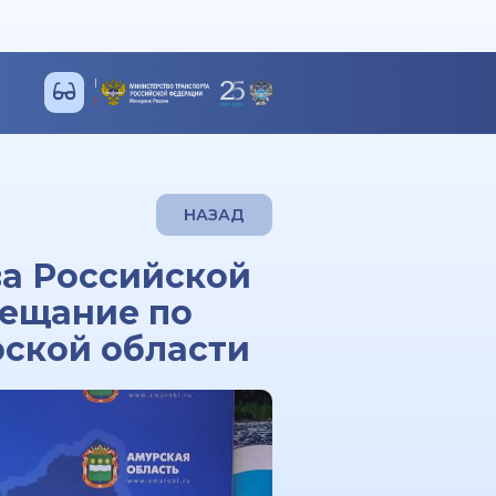
НАЗАД
ва Российской
вещание по
рской области