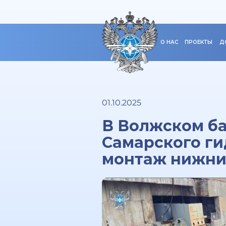
О НАС
ПРОЕКТЫ
Д
01.10.2025
В Волжском б
Самарского ги
монтаж нижних