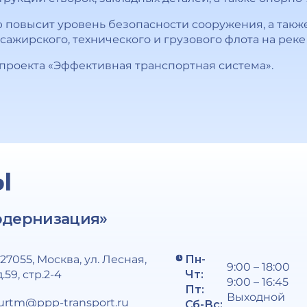
ю повысит уровень безопасности сооружения, а такж
ажирского, технического и грузового флота на реке
цпроекта «Эффективная транспортная система».
Ы
одернизация»
127055, Москва, ул. Лесная,
Пн-
9:00 – 18:00
д.59, стр.2-4
Чт:
9:00 – 16:45
Пт:
Выходной
urtm@ppp-transport.ru
Сб-Вс: