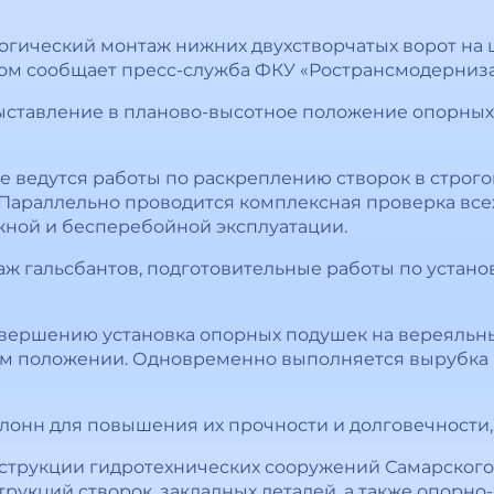
огический монтаж нижних двухстворчатых ворот на
том сообщает пресс-служба ФКУ «Ространсмодерниз
ставление в планово-высотное положение опорных 
е ведутся работы по раскреплению створок в строго
араллельно проводится комплексная проверка всех
жной и бесперебойной эксплуатации.
ж гальсбантов, подготовительные работы по установ
вершению установка опорных подушек на вереяльны
м положении. Одновременно выполняется вырубка 
онн для повышения их прочности и долговечности, 
нструкции гидротехнических сооружений Самарского
укций створок, закладных деталей, а также опорно-