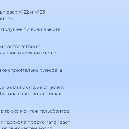
 шлюзах №22 и №23
ация».
подушек по всей высоте
м соответствии с
 узлов и механизмов с
ке строительных лесов, а
х колоннах с фиксацией в
бетона в шкафных нишах
а также монтаж гальсбантов.
 гидроузла предусматривает
ходовых частей ворот.