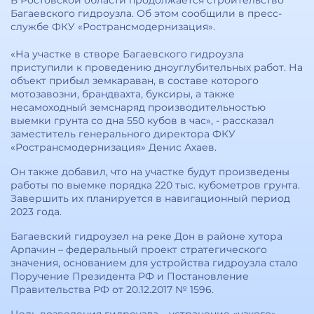
В Ростовской области продолжается строительство
Багаевского гидроузла. Об этом сообщили в пресс-
службе ФКУ «Ространсмодернизация».
«На участке в створе Багаевского гидроузла
приступили к проведению дноуглубительных работ. На
объект прибыл земкараван, в составе которого
мотозавозни, брандвахта, буксиры, а также
несамоходный земснаряд производительностью
выемки грунта со дна 550 кубов в час», - рассказал
заместитель генерального директора ФКУ
«Ространсмодернизация» Денис Ахаев.
Он также добавил, что на участке будут произведены
работы по выемке порядка 220 тыс. кубометров грунта.
Завершить их планируется в навигационный период
2023 года.
Багаевский гидроузел на реке Дон в районе хутора
Арпачин – федеральный проект стратегического
значения, основанием для устройства гидроузла стало
Поручение Президента РФ и Постановление
Правительства РФ от 20.12.2017 № 1596.