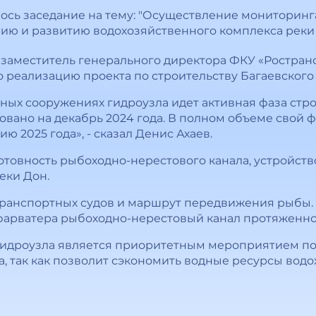
ось заседание на тему: "Осуществление мониторинг
ю и развитию водохозяйственного комплекса реки 
е заместитель генерального директора ФКУ «Ростра
о реализацию проекта по строительству Багаевского
ных сооружениях гидроузла идет активная фаза стр
вано на декабрь 2024 года. В полном объеме свой 
ю 2025 года», - сказал Денис Ахаев.
отовность рыбоходно-нерестового канала, устройств
еки Дон.
транспортных судов и маршрут передвижения рыбы. 
фарватера рыбоходно-нерестовый канал протяженно
 гидроузла является приоритетным мероприятием п
 так как позволит сэкономить водные ресурсы водо