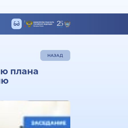
НАЗАД
ию плана
ию