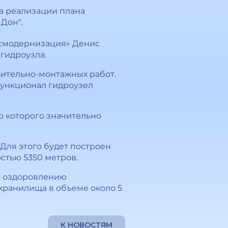
а реализации плана
Дон".
нсмодернизация» Денис
 гидроузла.
оительно-монтажных работ.
функционал гидроузел
о которого значительно
Для этого будет построен
стью 5350 метров.
о оздоровлению
хранилища в объеме около 5
К НОВОСТЯМ