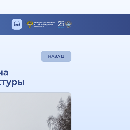
НАЗАД
на
ктуры