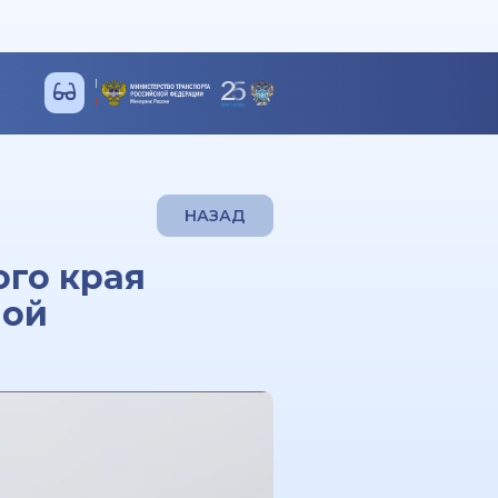
НАЗАД
го края
ной