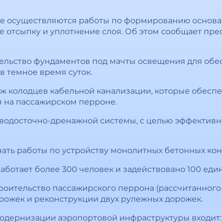
те осуществляются работы по формированию основ
 отсыпку и уплотнение слоя. Об этом сообщает пре
тельство фундаментов под мачты освещения для об
в темное время суток.
ж колодцев кабельной канализации, которые обеспе
я на пассажирском перроне.
о водосточно-дренажной системы, с целью эффективн
чать работы по устройству монолитных бетонных кон
аботает более 300 человек и задействовано 100 еди
оительство пассажирского перрона (рассчитанного 
орожек и реконструкции двух рулежных дорожек.
модернизации аэропортовой инфраструктуры входит: