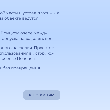
й части и устоев плотины, а
на объекте ведутся
 Воицком озере между
пропуска паводковых вод.
рного наследия. Проектом
спользования в историко-
поселке Повенец.
ся без прекращения
К НОВОСТЯМ