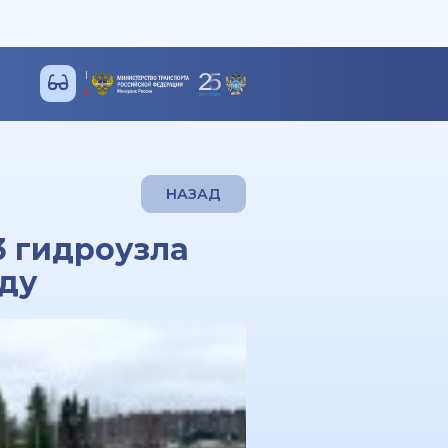
НАЗАД
 гидроузла
оду