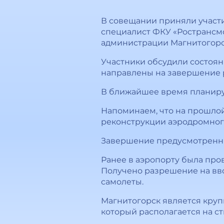
В совещании приняли участи
специалист ФКУ «Ространсм
администрации Магнитогорс
Участники обсудили состоя
направлены на завершение 
В ближайшее время планиру
Напоминаем, что на прошлой
реконструкции аэродромног
Завершение предусмотренных
Ранее в аэропорту была про
Получено разрешение на вво
самолеты.
Магнитогорск является кру
который располагается на с