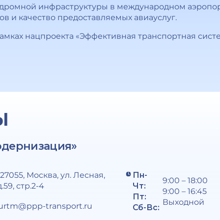
дромной инфраструктуры в международном аэропор
ов и качество предоставляемых авиауслуг.
амках нацпроекта «Эффективная транспортная систе
Ы
одернизация»
127055, Москва, ул. Лесная,
Пн-
9:00 – 18:00
д.59, стр.2-4
Чт:
9:00 – 16:45
Пт:
Выходной
urtm@ppp-transport.ru
Сб-Вс: