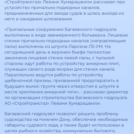
«Стройтрансгаз» Левани Хумарашвили рассказал про
устройство причально-подходных каналов,
предназначенных для захода судов в шлюз, выхода из
него и ожидания шлюзования.
«Причальные сооружения Багаевского гидроузла
выполнены в виде заанкеренного больверка. Лицевые
стенки причально-подходных каналов (направляющие
палы) выполнены из шпунта Ларсена Л5-УМ. На
сегодняшний день в верхнем бьефе полностью
закончена лицевая стенка левой палы, с тыльной
стороны идут работы по устройству анкерных плит,
служащих своего рода якорем для стенок канала.
Параллельно ведутся работы по устройству
щебеночной призмы, призванной предотвратить в
будущем вынос грунта через отверстия в шпунте в
месте крепления анкерной тяги», - рассказал директор
по организации строительства Багаевского гидроузла
АО «Стройтрансгаз» Левани Хумарашвили.
Багаевский гидроузел позволит решить проблему
судоходства на Нижнем Дону, обеспечив необходимые
габариты судового хода, а также будет использован в
целях рыбного хозяйства, коммунально-бытового,