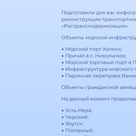
Подготовили для вас инфогр
реконструкции транспортной
«Ространсмодернизация».
Объекты морской инфрастру
▪️ Морской порт Холмск;
▪️ Причал в с. Никольское;
▪️ Морской торговый порт в
▪️ Инфраструктура морского
▪️ Паромная переправа Вани
Объекты гражданской авиац
На данный момент продолжа
▪️ Усть-Нера;
▪️ Черский;
▪️ Якутск;
▪️ Полярный;