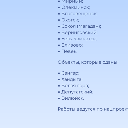
▪️ Мирный;
▪️ Олекминск;
▪️ Благовещенск;
▪️ Охотск;
▪️ Сокол (Магадан);
▪️ Беринговский;
▪️ Усть-Камчатск;
▪️ Елизово;
▪️ Певек.
Объекты, которые сданы:
▪️ Сангар;
▪️ Хандыга;
▪️ Белая гора;
▪️ Депутатский;
▪️ Вилюйск.
Работы ведутся по нацпроек