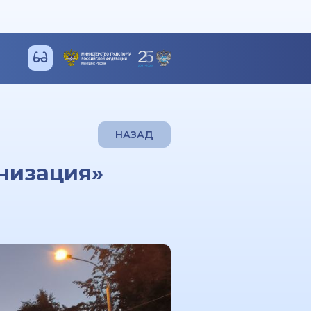
НАЗАД
низация»