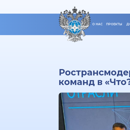
О НАС
ПРОЕКТЫ
Д
Ространсмодер
команд в «Что